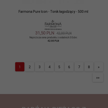
Farmona Pure Icon - Tonik łagodzący - 500 ml
31,
50
PLN
42,00 PLN
Najniższa cena produktu z ostatnich 30 dni:
42.00 PLN
1
2
3
4
5
6
7
8
»
»»