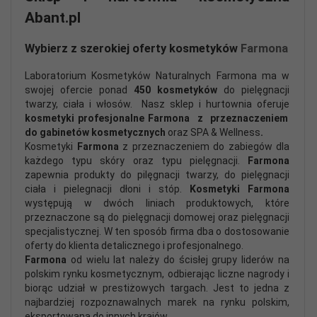
Abant.pl
Wybierz z szerokiej oferty kosmetyków
Farmona
Laboratorium Kosmetyków Naturalnych Farmona ma w
swojej ofercie ponad
450 kosmetyków
do pielęgnacji
twarzy, ciała i włosów. Nasz sklep i hurtownia oferuje
kosmetyki profesjonalne Farmona z przeznaczeniem
do gabinetów kosmetycznych
oraz SPA & Wellness
.
Kosmetyki
Farmona
z przeznaczeniem do zabiegów dla
każdego typu skóry oraz typu pielęgnacji.
Farmona
zapewnia produkty do pilęgnacji twarzy, do pielęgnacji
ciała i pielegnacji dłoni i stóp.
Kosmetyki
Farmona
występują w dwóch liniach produktowych, które
przeznaczone są do pielęgnacji domowej oraz pielęgnacji
specjalistycznej. W ten sposób firma dba o dostosowanie
oferty do klienta detalicznego i profesjonalnego.
Farmona
od wielu lat należy do ścisłej grupy liderów na
polskim rynku kosmetycznym, odbierając liczne nagrody i
biorąc udział w prestiżowych targach. Jest to jedna z
najbardziej rozpoznawalnych marek na rynku polskim,
eksportowana do innych krajów.