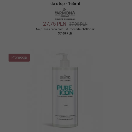
do stóp - 165ml
27,
75
PLN
37,00 PLN
Najniższa cena produktu z ostatnich 30 dni:
37.00 PLN
Promocja