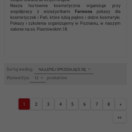
Nasza hurtownia kosmetyczna organizuje przy
współpracy z wizażystkami
Farmona
pokazy dla
kosmetyczek i Pań, które lubią piękno i dobre kosmetyki.
Pokazy i szkolenia organizujemy w Poznaniu, w naszym
salonie na os. Piastowskim 18.
sort
Sortuj według:
NAJLEPIEJ SPRZEDAJĄCE SIĘ
pop
Wyświetl po
produktów
12
1
2
3
4
5
6
7
8
»
»»