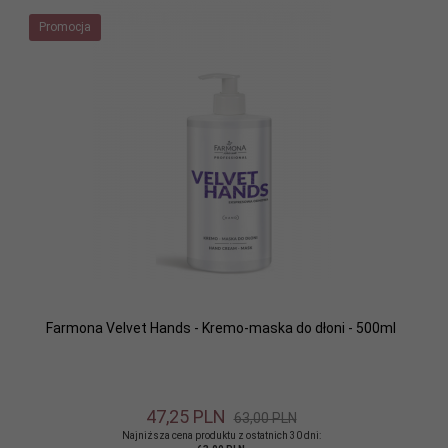
Promocja
Farmona Velvet Hands - Kremo-maska do dłoni - 500ml
47,
25
PLN
63,00 PLN
Najniższa cena produktu z ostatnich 30 dni: