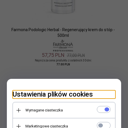
Farmona Podologic Herbal - Regenerujący krem do stóp -
500ml
57,
75
PLN
77,00 PLN
Najniższa cena produktu z ostatnich 30 dni:
77.00 PLN
Promocja
Ustawienia plików cookies
Wymagane ciasteczka
Marketingowe ciasteczka