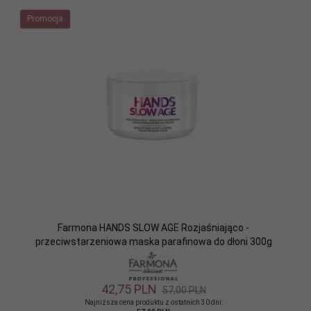
Promocja
Farmona HANDS SLOW AGE Rozjaśniająco -
przeciwstarzeniowa maska parafinowa do dłoni 300g
42,
75
PLN
57,00 PLN
Najniższa cena produktu z ostatnich 30 dni: