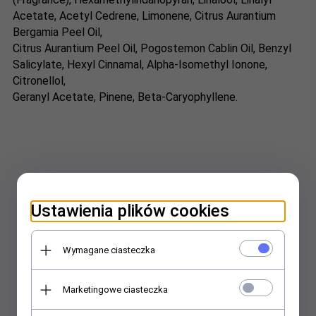
Acetate, Acetyl Cedrene, Limonene, Citrus Aurantium
Bergamia Peel Oil,
Citrus Aurantium Peel Oil, Pogostemon Cablin Oil, Benzyl
Salicylate, Hexyl Cinnamal, Alpha-Isomethyl Ionone,
Citronellol,
Geranyl Acetate, Pinene, Beta-Caryophyllene.
Ustawienia plików cookies
Wymagane ciasteczka
Marketingowe ciasteczka