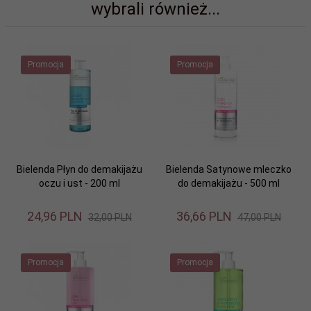
wybrali również...
Promocja
Promocja
Bielenda Płyn do demakijażu
Bielenda Satynowe mleczko
oczu i ust - 200 ml
do demakijażu - 500 ml
24,
96
PLN
36,
66
PLN
32,00 PLN
47,00 PLN
Promocja
Promocja