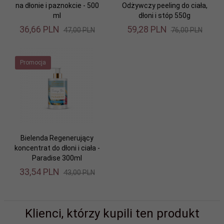
na dłonie i paznokcie - 500
Odżywczy peeling do ciała,
ml
dłoni i stóp 550g
36,
66
PLN
59,
28
PLN
47,00 PLN
76,00 PLN
Promocja
Bielenda Regenerujący
koncentrat do dłoni i ciała -
Paradise 300ml
33,
54
PLN
43,00 PLN
Klienci, którzy kupili ten produkt