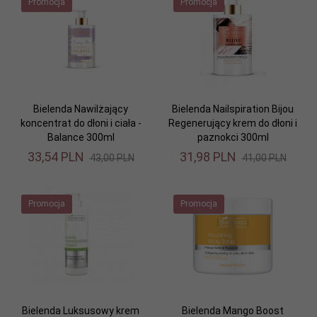
Promocja
Promocja
Bielenda Nawilżający
Bielenda Nailspiration Bijou
koncentrat do dłoni i ciała -
Regenerujący krem do dłoni i
Balance 300ml
paznokci 300ml
33,
54
PLN
31,
98
PLN
43,00 PLN
41,00 PLN
Promocja
Promocja
Bielenda Luksusowy krem
Bielenda Mango Boost