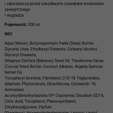
• zabezpiecza przed szkodliwymi czynnikami środowiska
zewnętrznego
• wygładza
Pojemność:
300 ml
INCI
Aqua (Water), Butyrospermum Parkii (Shea) Butter,
Glycerin, Urea, Ethylhexyl Stearate, Cetearyl Alcohol,
Glyceryl Stearate,
Orbignya Oleifera (Babassu) Seed Oil, Theobroma Cacao
(Cocoa) Seed Butter, Coconut Alkanes, Argania Spinosa
Kernel Oil,
Tocopheryl Acetate, Panthenol, C10-18 Triglycerides,
Allantoin, Phytosterols, Dimethicone, Ceteareth-18,
Ammonium
Acryloyldimethyltaurate/VP Copolymer, Disodium EDTA,
Citric Acid, Tocopherol, Phenoxyethanol,
Ethylhexylglycerin, Parfum
(Fragrance), Hexamethylindanopyran, Linalool, Linalyl