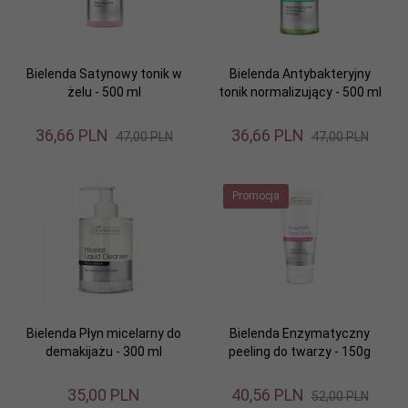
Bielenda Satynowy tonik w
Bielenda Antybakteryjny
żelu - 500 ml
tonik normalizujący - 500 ml
36,
66
PLN
36,
66
PLN
47,00 PLN
47,00 PLN
Promocja
Bielenda Płyn micelarny do
Bielenda Enzymatyczny
demakijażu - 300 ml
peeling do twarzy - 150g
35,
00
PLN
40,
56
PLN
52,00 PLN