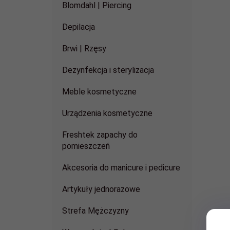
Blomdahl | Piercing
Depilacja
Brwi | Rzęsy
Dezynfekcja i sterylizacja
Meble kosmetyczne
Urządzenia kosmetyczne
Freshtek zapachy do
pomieszczeń
Akcesoria do manicure i pedicure
Artykuły jednorazowe
Strefa Mężczyzny