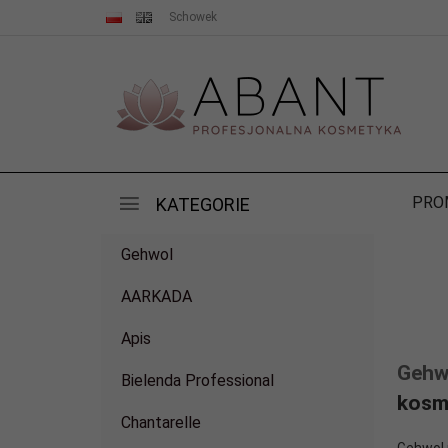
Schowek
PRO
KATEGORIE
Gehwol
AARKADA
Apis
Gehw
Bielenda Professional
kosme
Chantarelle
Gehwol 