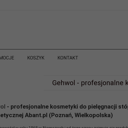
MOCJE
KOSZYK
KONTAKT
Gehwol - profesjonalne 
ol
- profesjonalne kosmetyki do pielęgnacji stó
tycznej Abant.pl (Poznań, Wielkopolska)
powstał w roku 1868
w Niemczech i od tego czasu zajmuje się produkc