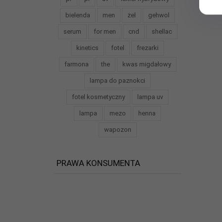
bielenda
men
żel
gehwol
serum
for men
cnd
shellac
kinetics
fotel
frezarki
farmona
the
kwas migdałowy
lampa do paznokci
fotel kosmetyczny
lampa uv
lampa
mezo
henna
wapozon
PRAWA KONSUMENTA