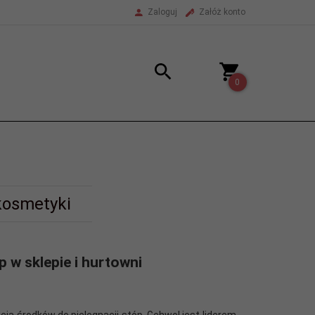
Zaloguj
Załóż konto
0
kosmetyki
p w sklepie i hurtowni
ją środków do pielęgnacji stóp. Gehwol jest liderem