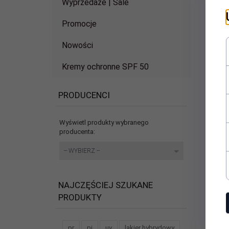
Wyprzedaże | Sale
Promocje
Nowości
Kremy ochronne SPF 50
PRODUCENCI
Wyświetl produkty wybranego
producenta:
set_producers
-- WYBIERZ --
NAJCZĘŚCIEJ SZUKANE
PRODUKTY
pr
pi
uv
lakier hybrydowy