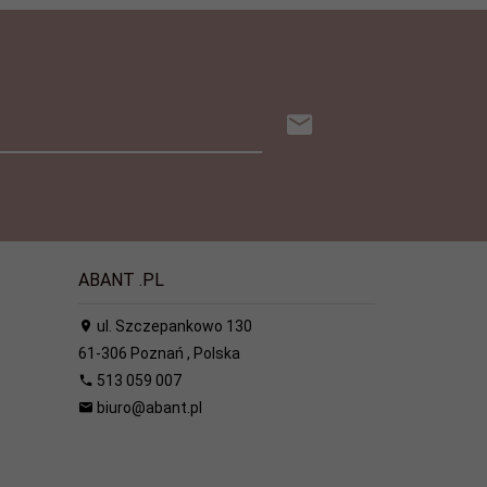
ABANT .PL
ul. Szczepankowo 130
61-306
Poznań
,
Polska
513 059 007
biuro@abant.pl