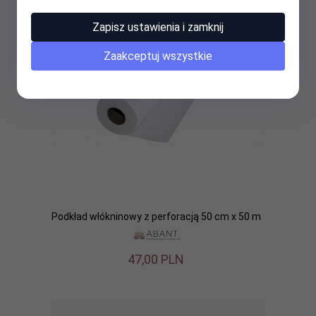
Zapisz ustawienia i zamknij
Zaakceptuj wszystkie
Podkład włókninowy z perforacją 50 cm x 50 m
47,
00
PLN