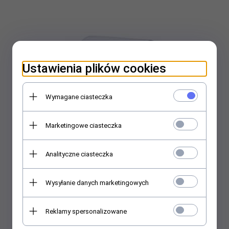
Ustawienia plików cookies
Wymagane ciasteczka
Marketingowe ciasteczka
Analityczne ciasteczka
Podkład papierowy z perforacją 60 cm x 50 m
Wysyłanie danych marketingowych
26,
00
PLN
Reklamy spersonalizowane