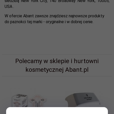
siedzibą New York City, 140 Broadway New York, 10005,
USA .
W ofercie Abant zawsze znajdziesz najnowsze produkty
do paznokci tej marki - oryginalne i w dobrej cenie.
Polecamy w sklepie i hurtowni
kosmetycznej Abant.pl