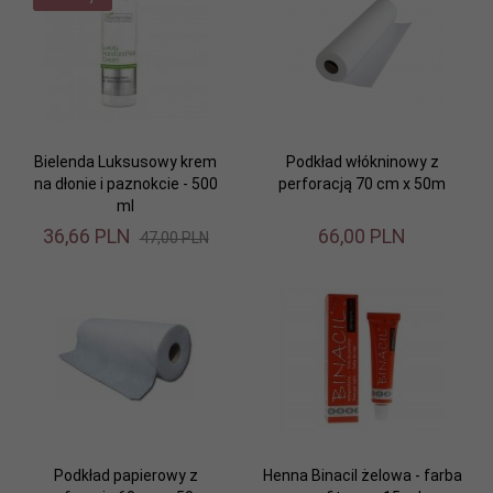
Bielenda Luksusowy krem
Podkład włókninowy z
na dłonie i paznokcie - 500
perforacją 70 cm x 50m
ml
36,
66
PLN
66,
00
PLN
47,00 PLN
Podkład papierowy z
Henna Binacil żelowa - farba