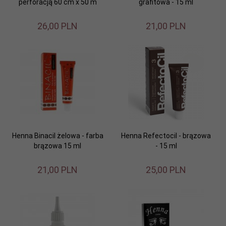
perforacją 60 cm x 50 m
grafitowa - 15 ml
26,
00
PLN
21,
00
PLN
Henna Binacil żelowa - farba
Henna Refectocil - brązowa
brązowa 15 ml
- 15 ml
21,
00
PLN
25,
00
PLN