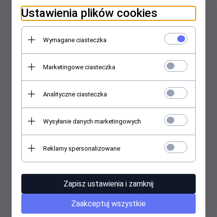
Ustawienia plików cookies
Victoria Vynn - NAIL FORMS
Victoria Vynn - Podkładka do
BASIC 400szt
manicure - biała
Wymagane ciasteczka
50,
00
PLN
23,
00
PLN
Marketingowe ciasteczka
Analityczne ciasteczka
Wysyłanie danych marketingowych
Reklamy spersonalizowane
Victoria Vynn - NAIL FORMS
Victoria Vynn - NAIL FORMS
CZARNE 400szt
BASIC 100szt
Zapisz ustawienia i zamknij
61,
00
PLN
18,
00
PLN
Zaakceptuj wszystkie