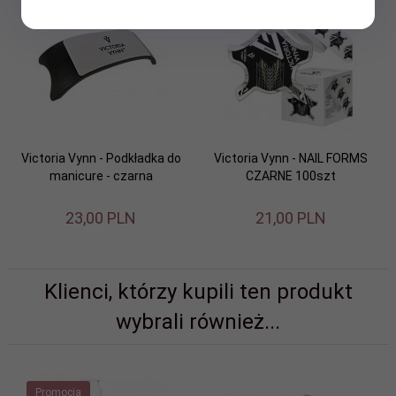
Victoria Vynn - Podkładka do
Victoria Vynn - NAIL FORMS
manicure - czarna
CZARNE 100szt
23,
00
PLN
21,
00
PLN
Klienci, którzy kupili ten produkt
wybrali również...
Promocja