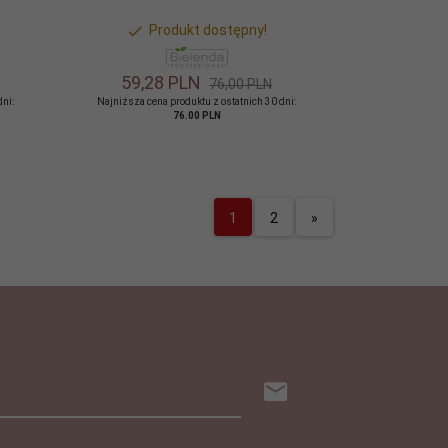
Produkt dostępny!
59,
28
PLN
76,00 PLN
dni:
Najniższa cena produktu z ostatnich 30 dni:
76.00 PLN
1
2
»