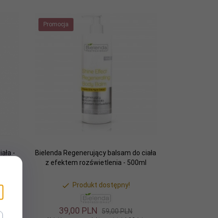
Promocja
ała -
Bielenda Regenerujący balsam do ciała
z efektem rozświetlenia - 500ml
Produkt dostępny!
39,
00
PLN
59,00 PLN