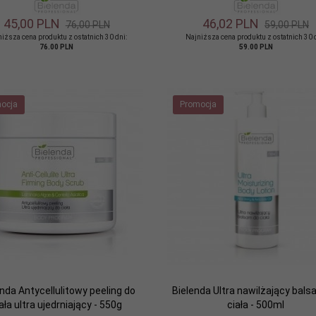
45,
00
PLN
46,
02
PLN
76,00 PLN
59,00 PLN
iższa cena produktu z ostatnich 30 dni:
Najniższa cena produktu z ostatnich 30 
76.00 PLN
59.00 PLN
ocja
Promocja
enda Antycellulitowy peeling do
Bielenda Ultra nawilżający bal
ała ultra ujedrniający - 550g
ciała - 500ml