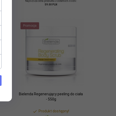
dni:
Najniższa cena produktu z ostatnich 30 dni:
59.00 PLN
Promocja
owy
Bielenda Regenerujący peeling do ciała
ciała
- 550g
Produkt dostępny!