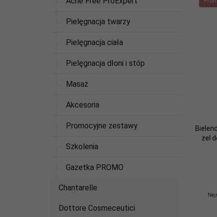
Acne Free ProExpert
Prom
Pielęgnacja twarzy
Pielęgnacja ciała
Pielęgnacja dłoni i stóp
Masaż
Akcesoria
Promocyjne zestawy
Bielen
żel 
Szkolenia
Gazetka PROMO
Chantarelle
Najn
Dottore Cosmeceutici