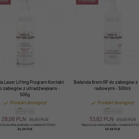
ocja
Promocja
da Laser Lifting Program Kontakt
Bielenda Krem RF do zabiegów z 
do zabiegów z ultradźwiękami -
radiowymi - 500ml
500g
Produkt dostępny!
Produkt dostępny!
28,
08
PLN
53,
82
PLN
36,00 PLN
69,00 PLN
iższa cena produktu z ostatnich 30 dni:
Najniższa cena produktu z ostatnich 30 
36.00 PLN
69.00 PLN