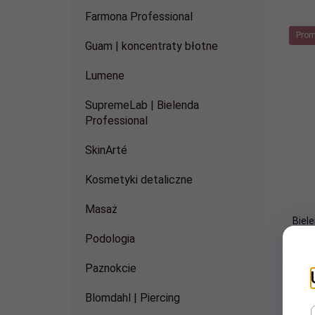
Farmona Professional
Prom
Guam | koncentraty błotne
Lumene
SupremeLab | Bielenda
Professional
SkinArté
Kosmetyki detaliczne
Masaż
Biel
Podologia
Paznokcie
Blomdahl | Piercing