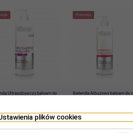
ocja
Promocja
enda Ultraodżywczy balsam do
Bielenda Arbuzowy balsam do ci
ciała - 500ml
500 ml
Produkt dostępny!
Produkt dostępny!
Ustawienia plików cookies
46,
02
PLN
35,
00
PLN
59,00 PLN
59,00 PLN