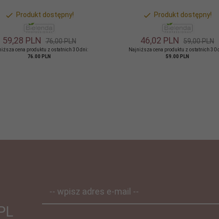
Produkt dostępny!
Produkt dostępny!
59,
28
PLN
46,
02
PLN
76,00 PLN
59,00 PLN
iższa cena produktu z ostatnich 30 dni:
Najniższa cena produktu z ostatnich 30 
76.00 PLN
59.00 PLN
-- wpisz adres e-mail --
PL