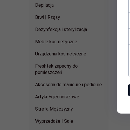
Najn
Depilacja
Brwi | Rzęsy
Prom
Dezynfekcja i sterylizacja
Meble kosmetyczne
Urządzenia kosmetyczne
Freshtek zapachy do
pomieszczeń
Akcesoria do manicure i pedicure
Artykuły jednorazowe
Bielen
Strefa Mężczyzny
Wyprzedaże | Sale