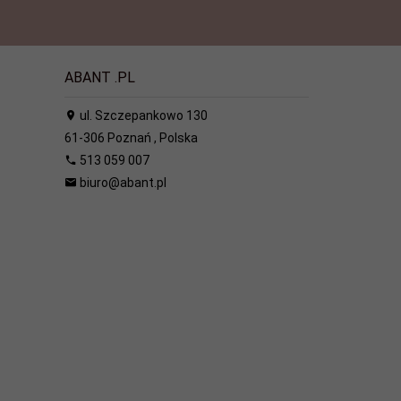
ABANT .PL
ul. Szczepankowo 130
61-306
Poznań
,
Polska
513 059 007
biuro@abant.pl