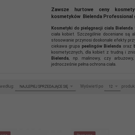
Zawsze hurtowe ceny kosmetyk
kosmetyków Bielenda Professional gr
Kosmetyki do pielęgnacji ciała Bielenda
t
ciała kobiet. Szczególnie doceniane są
stosowanie przynosi doskonałe efekty prz
ciekawa grupa
peelingów Bielenda
oraz
kosmetycznych, dla kobiet z trudną i zn
Bielenda
, np. malinowy, czy arbuzowy
jednocześnie pełna ochrona ciała.
sort
pop
 według:
Wyświetl po
produk
NAJLEPIEJ SPRZEDAJĄCE SIĘ
12