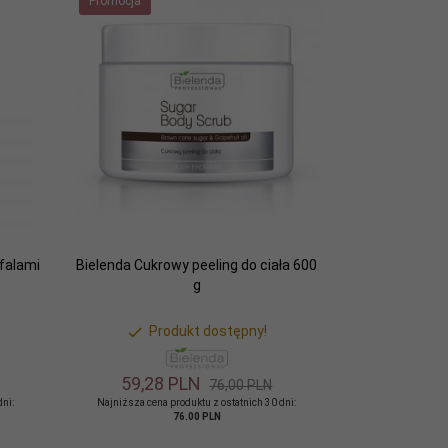
Promocja
falami
Bielenda Cukrowy peeling do ciała 600
g
Produkt dostępny!
59,
28
PLN
76,00 PLN
dni:
Najniższa cena produktu z ostatnich 30 dni:
76.00 PLN