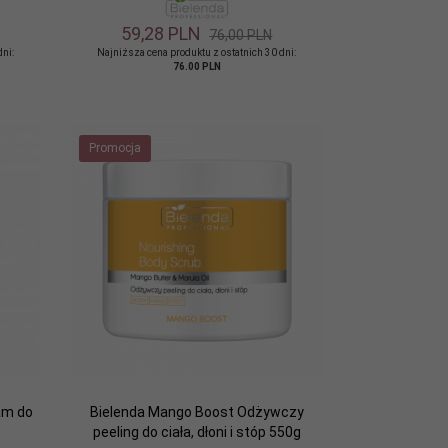
59,
28
PLN
76,00 PLN
dni:
Najniższa cena produktu z ostatnich 30 dni:
76.00 PLN
Promocja
sam do
Bielenda Mango Boost Odżywczy
peeling do ciała, dłoni i stóp 550g