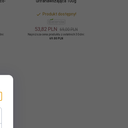
co-
ultranawilżająca 100g
Produkt dostępny!
53,
82
PLN
69,00 PLN
dni:
Najniższa cena produktu z ostatnich 30 dni:
69.00 PLN