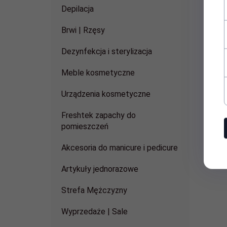
Depilacja
Brwi | Rzęsy
Dezynfekcja i sterylizacja
Meble kosmetyczne
Urządzenia kosmetyczne
Freshtek zapachy do
pomieszczeń
Akcesoria do manicure i pedicure
Artykuły jednorazowe
Strefa Mężczyzny
Wyprzedaże | Sale