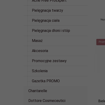
Acne Free ProExpert
Pielęgnacja twarzy
Najn
Pielęgnacja ciała
Pielęgnacja dłoni i stóp
Masaż
Prom
Akcesoria
Promocyjne zestawy
Szkolenia
Gazetka PROMO
Chantarelle
Dottore Cosmeceutici
Bie