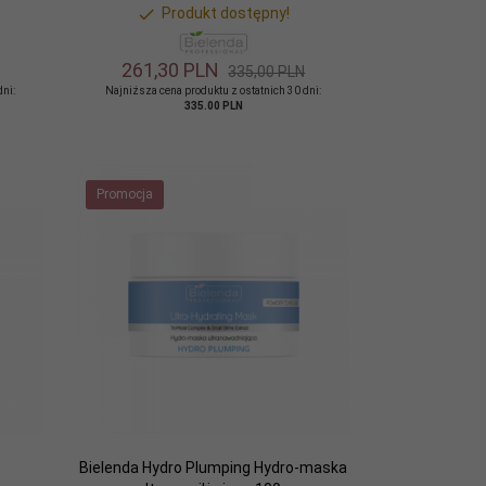
Produkt dostępny!
261,
30
PLN
335,00 PLN
dni:
Najniższa cena produktu z ostatnich 30 dni:
335.00 PLN
Promocja
Bielenda Hydro Plumping Hydro-maska