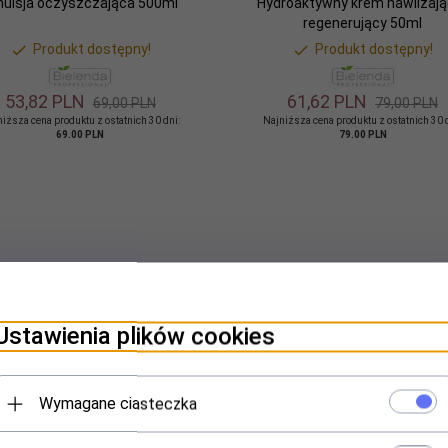
ulsja oczyszczająca 500ml
Hydroaktywny krem nawilżają
regenerujący 50ml
Produkt dostępny!
Produkt dostępny!
53,
82
PLN
61,
62
PLN
69,00 PLN
79,00 PLN
iższa cena produktu z ostatnich 30 dni:
Najniższa cena produktu z ostatnich 30 
69.00 PLN
79.00 PLN
Ustawienia plików cookies
Wymagane ciasteczka