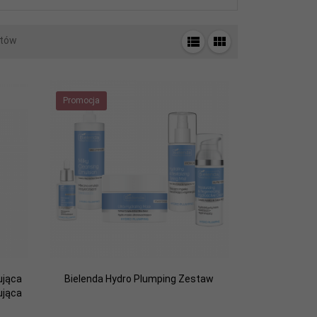
tów
Promocja
ująca
Bielenda Hydro Plumping Zestaw
ująca