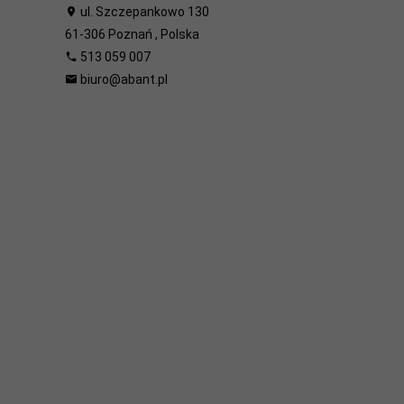
ul. Szczepankowo 130
61-306
Poznań
,
Polska
513 059 007
biuro@abant.pl