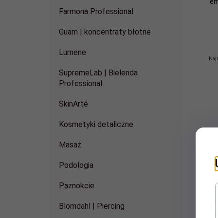
em
Farmona Professional
Guam | koncentraty błotne
Lumene
Najn
SupremeLab | Bielenda
Professional
SkinArté
Kosmetyki detaliczne
Masaż
Podologia
Paznokcie
Blomdahl | Piercing