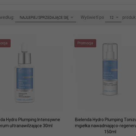
sort
pop
 według:
Wyświetl po
produk
NAJLEPIEJ SPRZEDAJĄCE SIĘ
12
ocja
Promocja
nda Hydro Plumping Intensywne
Bielenda Hydro Plumping Toniz
erum ultranawilżające 30ml
mgiełka nawadniająco-regener
150ml