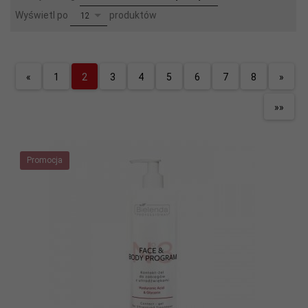
pop
Wyświetl po
produktów
12
«
1
2
3
4
5
6
7
8
»
»»
Promocja