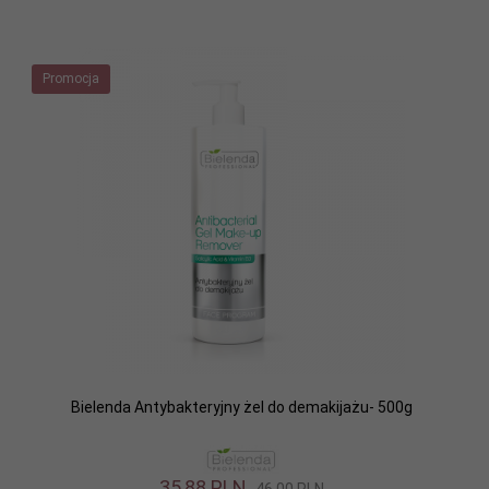
Promocja
Bielenda Antybakteryjny żel do demakijażu- 500g
35,
88
PLN