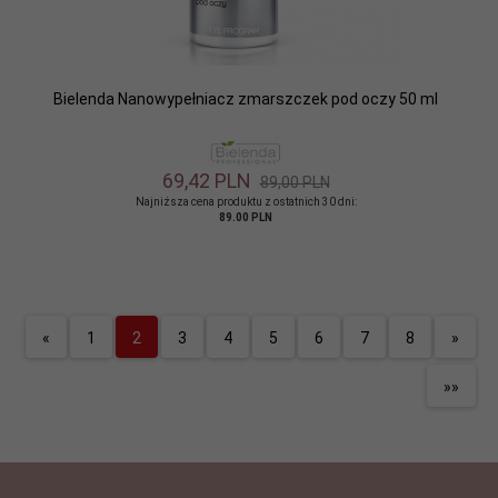
Bielenda Nanowypełniacz zmarszczek pod oczy 50 ml
69,
42
PLN
89,00 PLN
Najniższa cena produktu z ostatnich 30 dni:
89.00 PLN
«
1
2
3
4
5
6
7
8
»
»»