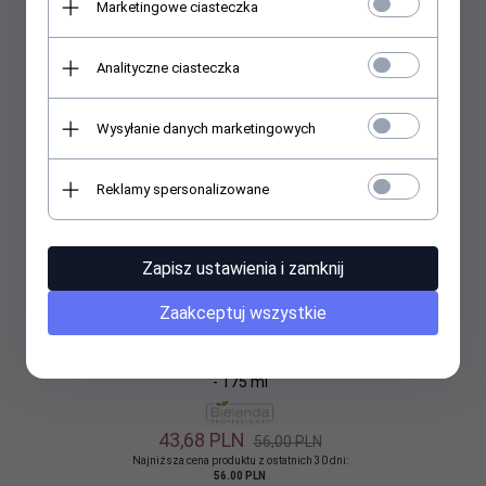
Marketingowe ciasteczka
Promocja
Analityczne ciasteczka
Wysyłanie danych marketingowych
Reklamy spersonalizowane
Zapisz ustawienia i zamknij
Zaakceptuj wszystkie
Bielenda Antybakteryjna maseczka do twarzy z glinką zieloną
- 175 ml
43,
68
PLN
56,00 PLN
Najniższa cena produktu z ostatnich 30 dni:
56.00 PLN