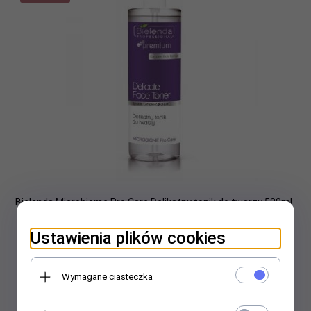
Bielenda Microbiome Pro Care Delikatny tonik do twarzy 500ml
Ustawienia plików cookies
36,
66
PLN
47,00 PLN
Najniższa cena produktu z ostatnich 30 dni:
Wymagane ciasteczka
47.00 PLN