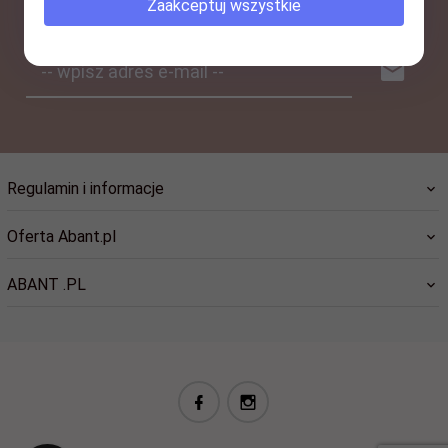
Zaakceptuj wszystkie
-- wpisz adres e-mail --
Regulamin i informacje
Oferta Abant.pl
ABANT .PL
biuro@abant.pl