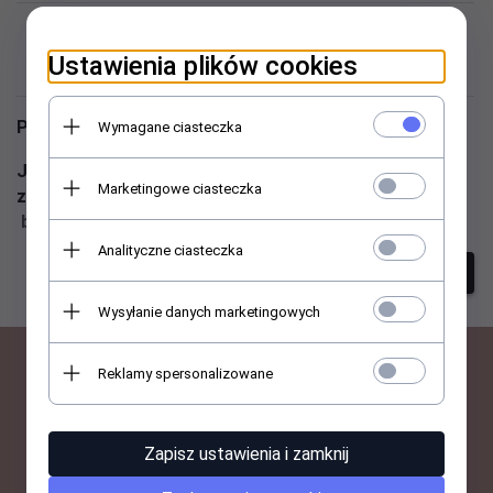
Niestety nie znaleziono
Ustawienia plików cookies
produktu!
Podaj inne słowa i spróbuj raz jeszcze
Wymagane ciasteczka
Jeśli nadal masz problem z wyszukaniem produktu -
Marketingowe ciasteczka
zadzwoń do nas ☎ 513 059 007 lub napisz ✉
biuro@abant.pl
Analityczne ciasteczka
szukanie zaawansowane
Wysyłanie danych marketingowych
Reklamy spersonalizowane
BĄDŹ NA BIEŻĄCO Z
NOWOŚCIAMI I PROMOCJAMI
Zapisz ustawienia i zamknij
ABANT.PL