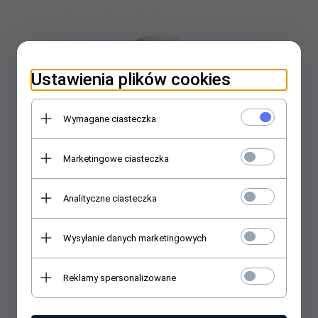
Ustawienia plików cookies
Wymagane ciasteczka
Marketingowe ciasteczka
Analityczne ciasteczka
Wysyłanie danych marketingowych
Lumene KLASSIKKO Odświeżający tonik do twarzy 200 ml
Lumene Classic
32,
99
PLN
Reklamy spersonalizowane