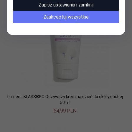
Zapisz ustawienia i zamknij
Zaakceptuj wszystkie
Lumene KLASSIKKO Odżywczy krem na dzień do skóry suchej
50 ml
54,
99
PLN