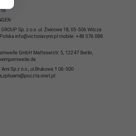
ac
rté
NGEN
GROUP Sp. z o.o. ul. Żwirowa 18, 05-506 Wilcza
 Polska info@victoriavynn.pl mobile: +48 576 088
rnwelle GmbH Malteserstr. 5, 12247 Berlin,
wimpernwelle.de
Ami Sp.z o.o., ul.Brukowa 1 06-500
,zphuami@poczta.onet.pl