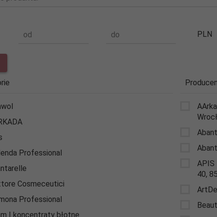
PLN
od
do
rie
Producen
hwol
AArka
Wrocł
RKADA
Aban
s
Abant
lenda Professional
APIS 
ntarelle
40, 8
tore Cosmeceutici
ArtD
mona Professional
Beaut
m | koncentraty błotne