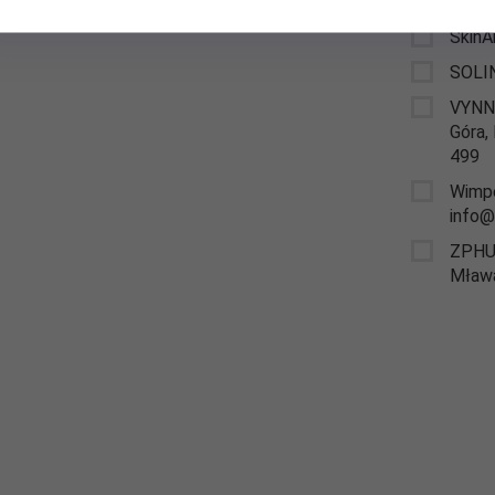
Semil
SkinA
SOLI
VYNN 
Góra,
499
Wimpe
info@
ZPHU 
Mława