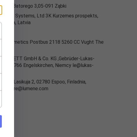
ng,, ul.Batorego 3,05-091 Ząbki
ics Nail Systems, Ltd 3K Kurzemes prospekts,
7, Riga, Latvia
emme
tu Cosmetics Postbus 2118 5260 CC Vught The
rlands
-ERZETT GmbH & Co. KG ,Gebrüder-Lukas-
e 1, 51766 Engelskirchen, Niemcy le@lukas-
t.de
e Oy, Lasikuja 2, 02780 Espoo, Finladnia,
umercare@lumene.com
Line
 Cell
Pro