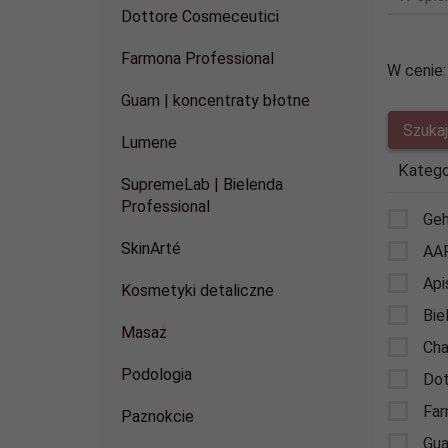
Dottore Cosmeceutici
Farmona Professional
W cenie:
Guam | koncentraty błotne
Lumene
Katego
SupremeLab | Bielenda
Professional
Ge
SkinArté
AA
Api
Kosmetyki detaliczne
Bie
Masaż
Cha
Podologia
Dot
Far
Paznokcie
Gua