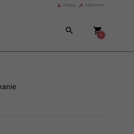
Zaloguj
Załóż konto
0
kanie