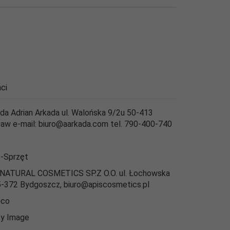
ci
da Adrian Arkada ul. Walońska 9/2u 50-413
aw e-mail: biuro@aarkada.com tel. 790-400-740
t
-Sprzęt
NATURAL COSMETICS SP.Z O.O. ul. Łochowska
5-372 Bydgoszcz, biuro@apiscosmetics.pl
eco
y Image