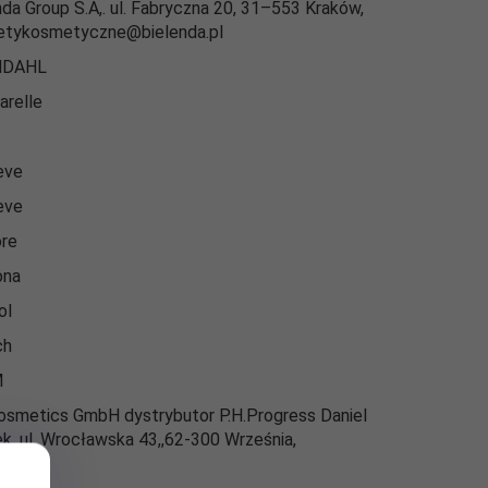
nda Group S.A,. ul. Fabryczna 20, 31–553 Kraków,
etykosmetyczne@bielenda.pl
MDAHL
arelle
eve
eve
re
ona
ol
ch
M
smetics GmbH dystrybutor P.H.Progress Daniel
k, ul. Wrocławska 43,,62-300 Września,
we