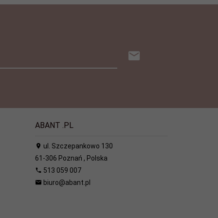
ABANT .PL
ul. Szczepankowo 130
61-306
Poznań
,
Polska
513 059 007
biuro@abant.pl