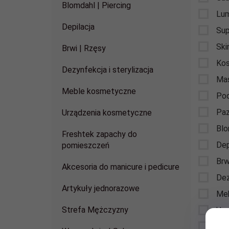
Blomdahl | Piercing
Lu
Depilacja
Sup
Ski
Brwi | Rzęsy
Kos
Dezynfekcja i sterylizacja
Ma
Meble kosmetyczne
Pod
Paz
Urządzenia kosmetyczne
Blo
Freshtek zapachy do
Dep
pomieszczeń
Brw
Akcesoria do manicure i pedicure
Dez
Artykuły jednorazowe
Me
Strefa Mężczyzny
Urz
Fre