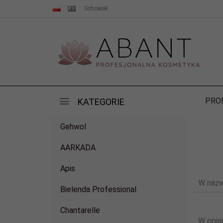
Schowek
PRO
KATEGORIE
Gehwol
AARKADA
Apis
W nazw
Bielenda Professional
Chantarelle
W opisi