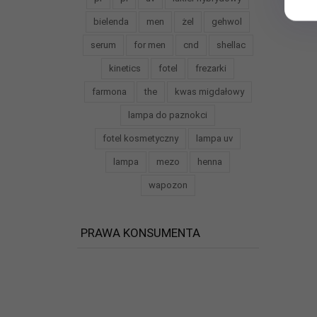
bielenda
men
żel
gehwol
serum
for men
cnd
shellac
kinetics
fotel
frezarki
farmona
the
kwas migdałowy
lampa do paznokci
fotel kosmetyczny
lampa uv
lampa
mezo
henna
wapozon
PRAWA KONSUMENTA