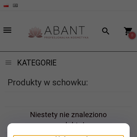
0
KATEGORIE
Produkty w schowku:
Niestety nie znaleziono
produktu!