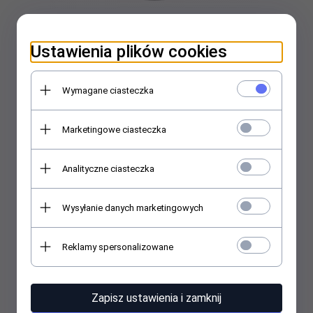
Ustawienia plików cookies
Victoria Vynn MEGA BASE Lily Pink 8ml
Wymagane ciasteczka
41,
00
PLN
Marketingowe ciasteczka
Analityczne ciasteczka
Wysyłanie danych marketingowych
Reklamy spersonalizowane
Zapisz ustawienia i zamknij