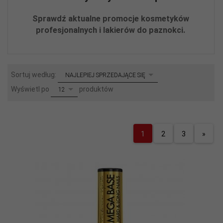
Sprawdź aktualne promocje kosmetyków
profesjonalnych i lakierów do paznokci.
sort
Sortuj według:
NAJLEPIEJ SPRZEDAJĄCE SIĘ
pop
Wyświetl po
produktów
12
1
2
3
»