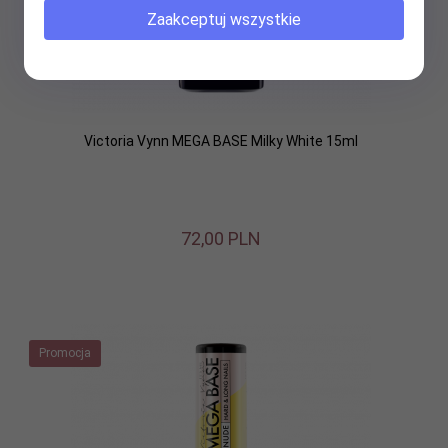
Zaakceptuj wszystkie
Victoria Vynn MEGA BASE Milky White 15ml
72,
00
PLN
Promocja