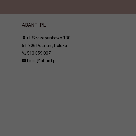
ABANT .PL
ul. Szczepankowo 130
61-306
Poznań
,
Polska
513 059 007
biuro@abant.pl