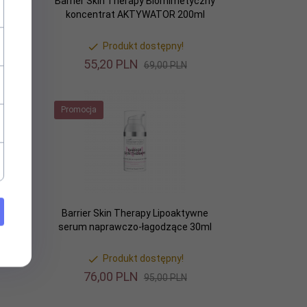
ywny
Barrier Skin Therapy Biomimetyczny
ml
koncentrat AKTYWATOR 200ml
Produkt dostępny!
55,
20
PLN
69,00 PLN
Promocja
zy SPF
Barrier Skin Therapy Lipoaktywne
serum naprawczo-łagodzące 30ml
Produkt dostępny!
76,
00
PLN
95,00 PLN