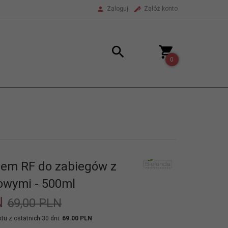
Zaloguj
Załóż konto
0
rem RF do zabiegów z
iowymi - 500ml
N
69,00 PLN
tu z ostatnich 30 dni:
69.00 PLN