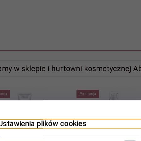
amy w sklepie i hurtowni kosmetycznej Ab
ocja
Promocja
Ustawienia plików cookies