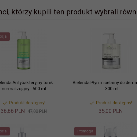
nci, którzy kupili ten produkt wybrali równi
ocja
elenda Antybakteryjny tonik
Bielenda Płyn micelarny do dema
normalizujący - 500 ml
- 300 ml
Produkt dostępny!
Produkt dostępny!
36,
66
PLN
35,
00
PLN
47,00 PLN
ocja
Promocja