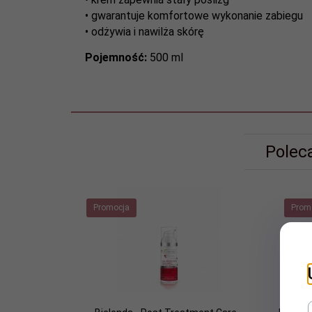
• gwarantuje komfortowe wykonanie zabiegu
• odżywia i nawilża skórę
Pojemność:
500 ml
Polec
Promocja
Prom