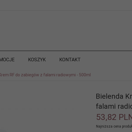
MOCJE
KOSZYK
KONTAKT
Krem RF do zabiegów z falami radiowymi - 500ml
Bielenda K
falami rad
53,
82
PL
Najniższa cena produk