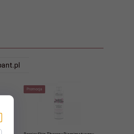
ant.pl
Promocja