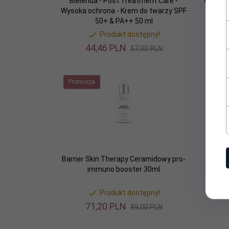
Bielenda - Post Treatment Care -
Barrie
Wysoka ochrona - Krem do twarzy SPF
50+ & PA++ 50 ml
Produkt dostępny!
44,
46
PLN
57,00 PLN
Promocja
Prom
Barrier Skin Therapy Ceramidowy pro-
Biel
immuno booster 30ml
krem o
Produkt dostępny!
71,
20
PLN
89,00 PLN