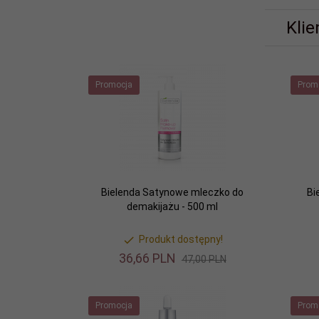
Klie
Promocja
Prom
Bielenda Satynowe mleczko do
Bi
demakijażu - 500 ml
Produkt dostępny!
36,
66
PLN
47,00 PLN
Promocja
Prom