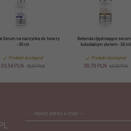
da Serum na naczynka do twarzy
Bielenda Ujędrniające serum
- 30 ml
koloidalnym złotem - 50 ml
Produkt dostępny!
Produkt dostępny!
33,
54
PLN
50,
70
PLN
43,00 PLN
65,00 PLN
-- wpisz adres e-mail --
PL