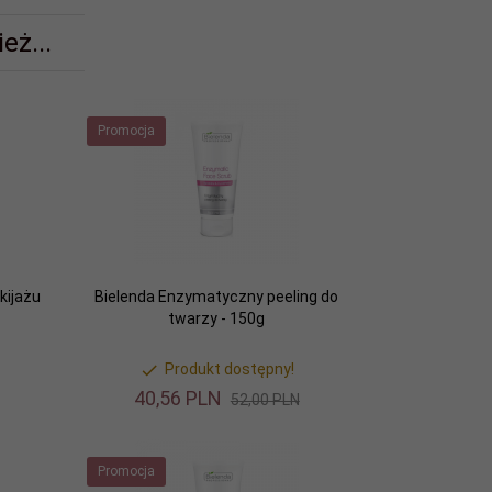
eż...
Promocja
kijażu
Bielenda Enzymatyczny peeling do
twarzy - 150g
Produkt dostępny!
40,
56
PLN
52,00 PLN
Promocja