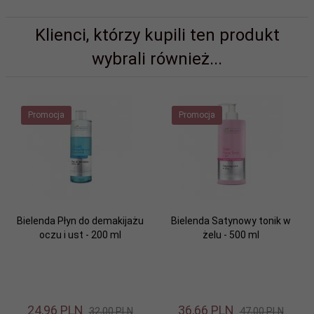
Klienci, którzy kupili ten produkt
wybrali również...
Promocja
Promocja
Bielenda Płyn do demakijażu
Bielenda Satynowy tonik w
oczu i ust - 200 ml
żelu - 500 ml
24,
96
PLN
36,
66
PLN
32,00 PLN
47,00 PLN