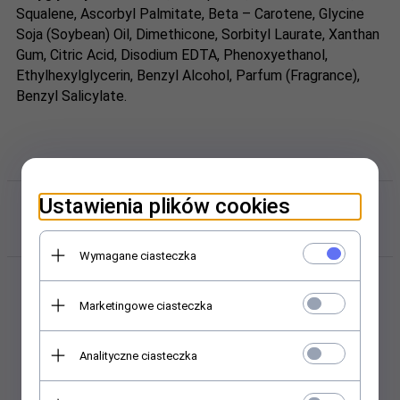
Squalene, Ascorbyl Palmitate, Beta – Carotene, Glycine
Soja (Soybean) Oil, Dimethicone, Sorbityl Laurate, Xanthan
Gum, Citric Acid, Disodium
EDTA
, Phenoxyethanol,
Ethylhexylglycerin, Benzyl Alcohol, Parfum (Fragrance),
Benzyl Salicylate.
Polecamy w sklepie i hurtowni
Ustawienia plików cookies
kosmetycznej Abant.pl
Wymagane ciasteczka
Marketingowe ciasteczka
Analityczne ciasteczka