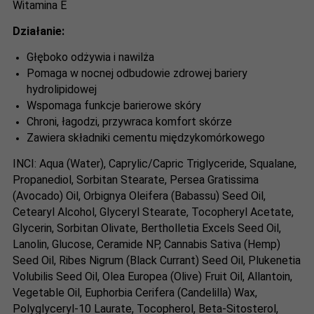
Witamina E
Działanie:
Głęboko odżywia i nawilża
Pomaga w nocnej odbudowie zdrowej bariery
hydrolipidowej
Wspomaga funkcje barierowe skóry
Chroni, łagodzi, przywraca komfort skórze
Zawiera składniki cementu międzykomórkowego
INCI
: Aqua (Water), Caprylic/Capric Triglyceride, Squalane,
Propanediol, Sorbitan Stearate, Persea Gratissima
(Avocado) Oil, Orbignya Oleifera (Babassu) Seed Oil,
Cetearyl Alcohol, Glyceryl Stearate, Tocopheryl Acetate,
Glycerin, Sorbitan Olivate, Bertholletia Excels Seed Oil,
Lanolin, Glucose, Ceramide NP, Cannabis Sativa (Hemp)
Seed Oil, Ribes Nigrum (Black Currant) Seed Oil, Plukenetia
Volubilis Seed Oil, Olea Europea (Olive) Fruit Oil, Allantoin,
Vegetable Oil, Euphorbia Cerifera (Candelilla) Wax,
Polyglyceryl-10 Laurate, Tocopherol, Beta-Sitosterol,