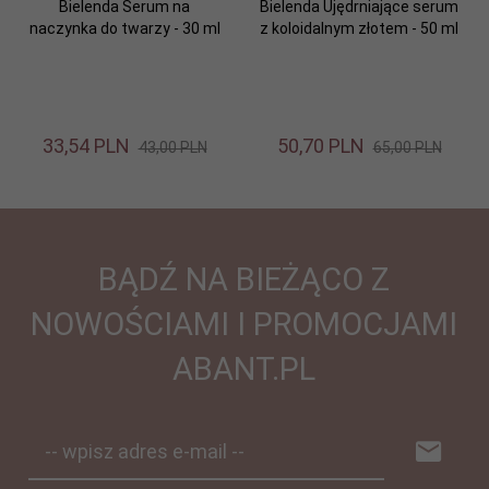
Bielenda Serum na
Bielenda Ujędrniające serum
naczynka do twarzy - 30 ml
z koloidalnym złotem - 50 ml
33,
54
PLN
50,
70
PLN
43,00 PLN
65,00 PLN
BĄDŹ NA BIEŻĄCO Z
NOWOŚCIAMI I PROMOCJAMI
ABANT.PL
-- wpisz adres e-mail --