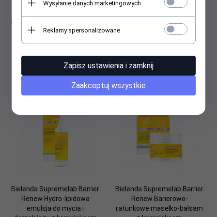
Wysyłanie danych marketingowych
Bielenda Supremelab Barrier
Bielenda SupremeLAB
Reklamy spersonalizowane
Renew Odżywczy krem na
Barrier Renew Tonik
dzień SPF 30 50ml
łagodząco-nawilżający z
Aloesem i Kurkumą 200ml
Zapisz ustawienia i zamknij
54,
12
PLN
41,
82
PLN
Zaakceptuj wszystkie
Bielenda Supremelab Barrier
Bielenda Supremelab Barrier
Renew Hydro-lipidowa
Renew Barierowo-
emulsja do mycia i
ratunkowe masełko-balsam