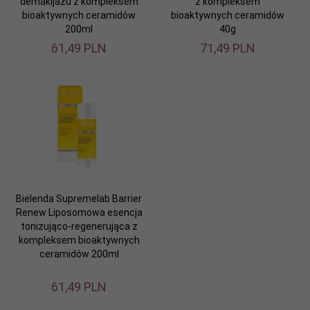
demakijażu z kompleksem
z kompleksem
bioaktywnych ceramidów
bioaktywnych ceramidów
200ml
40g
61,
49
PLN
71,
49
PLN
Bielenda Supremelab Barrier
Renew Liposomowa esencja
tonizująco-regenerująca z
kompleksem bioaktywnych
ceramidów 200ml
61,
49
PLN