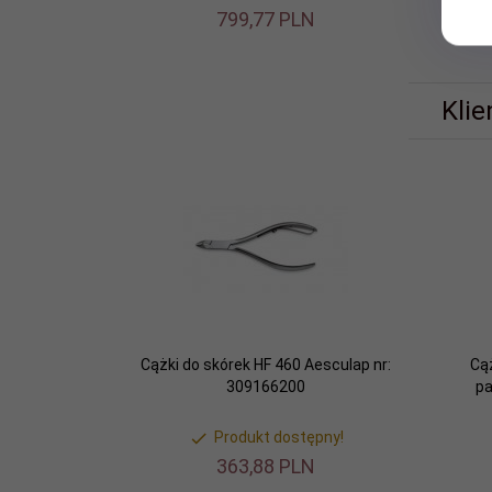
799,
77
PLN
Klie
Cążki do skórek HF 460 Aesculap nr:
Cą
309166200
pa
Produkt dostępny!
363,
88
PLN