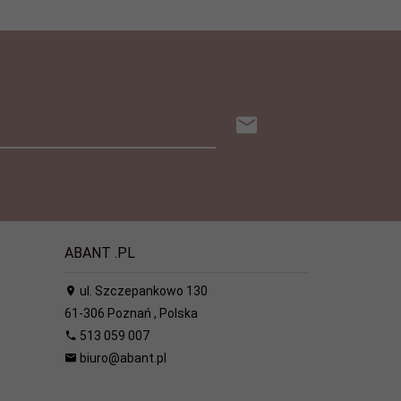
ABANT .PL
ul. Szczepankowo 130
61-306
Poznań
,
Polska
513 059 007
biuro@abant.pl