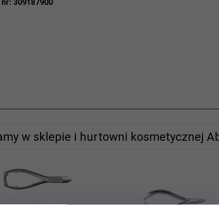
 nr: 309187900
amy w sklepie i hurtowni kosmetycznej Ab