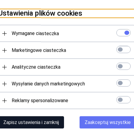
Ustawienia plików cookies
do obcinania bardzo twardych i
Cążki kątowe do wrastający
h paznokci HF 243 Aesculap nr:
paznokci HF 491 Aesculap nr
309134400
309185000
Wymagane ciasteczka
Produkt dostępny!
Produkt dostępny!
555,
09
PLN
471,
56
PLN
Marketingowe ciasteczka
Analityczne ciasteczka
Wysyłanie danych marketingowych
Reklamy spersonalizowane
k kątowy do pedicure 033R NR:
Cążki do skórek HF 460 Aescula
312153300
309166200
Zapisz ustawienia i zamknij
Zaakceptuj wszystkie
Produkt dostępny!
Produkt dostępny!