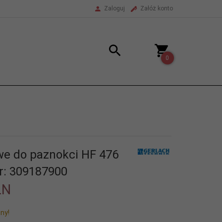
Zaloguj
Załóż konto
0
we do paznokci HF 476
r: 309187900
LN
ny!