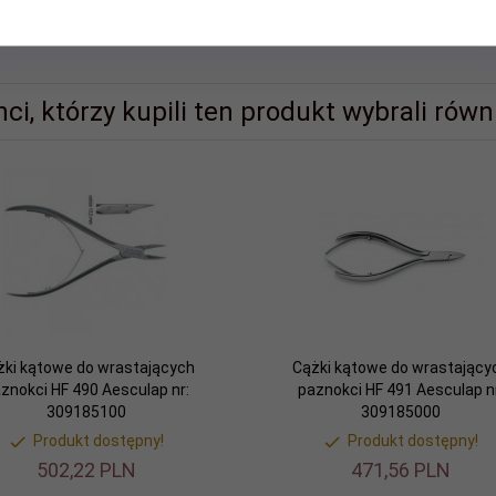
139,
43
PLN
363,
88
PLN
nci, którzy kupili ten produkt wybrali równi
żki kątowe do wrastających
Cążki kątowe do wrastający
znokci HF 490 Aesculap nr:
paznokci HF 491 Aesculap nr
309185100
309185000
Produkt dostępny!
Produkt dostępny!
502,
22
PLN
471,
56
PLN