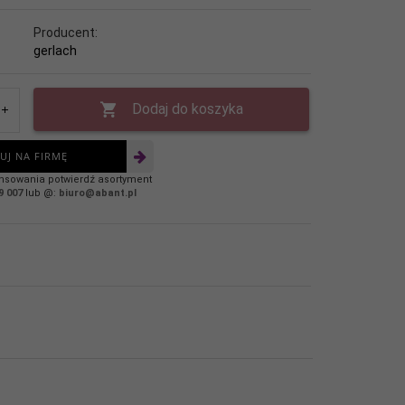
Producent:
gerlach
Dodaj do koszyka
UJ NA FIRMĘ
nsowania potwierdź asortyment
9 007
lub @:
biuro@abant.pl