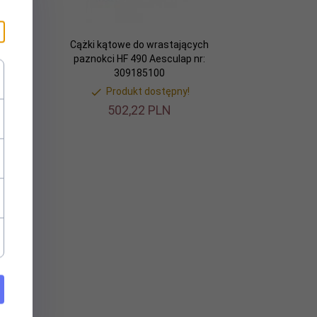
ch
Cążki kątowe do wrastających
:
paznokci HF 490 Aesculap nr:
309185100
Produkt dostępny!
502,
22
PLN
p nr: