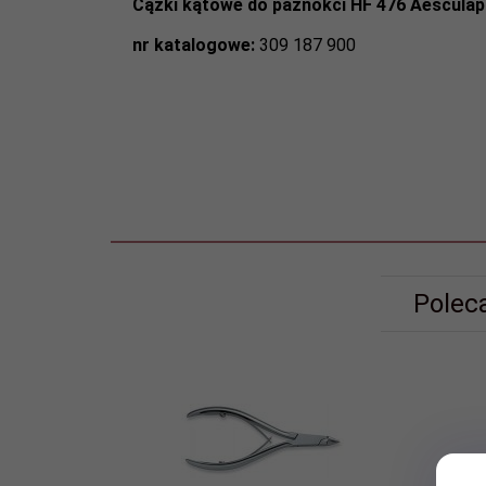
Cążki kątowe do paznokci HF 476 Aesculap
nr katalogowe:
309 187 900
Polec