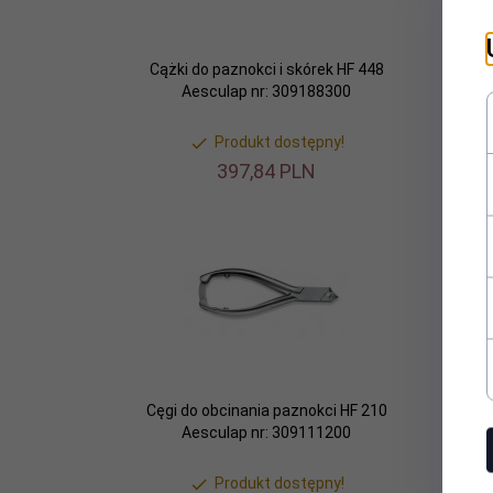
Cążki do paznokci i skórek HF 448
Cęgi 
Aesculap nr: 309188300
grubyc
Produkt dostępny!
397,
84
PLN
Cęgi do obcinania paznokci HF 210
Pilni
Aesculap nr: 309111200
Produkt dostępny!