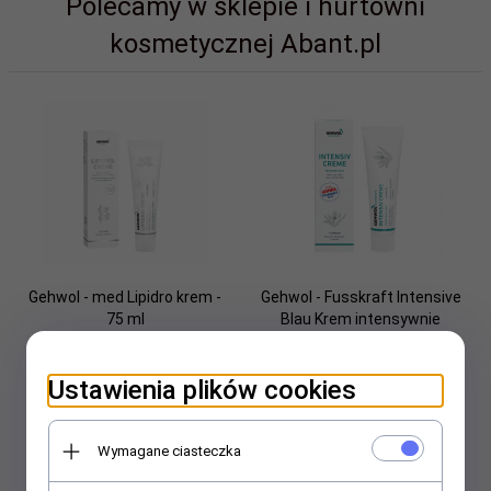
Polecamy w sklepie i hurtowni
kosmetycznej Abant.pl
Gehwol - med Lipidro krem -
Gehwol - Fusskraft Intensive
75 ml
Blau Krem intensywnie
nawilżający do skóry suchej
125 ml
Ustawienia plików cookies
34,
26
PLN
37,
70
PLN
Wymagane ciasteczka