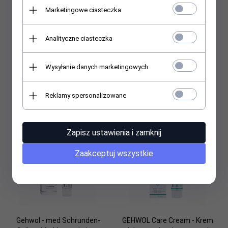
Marketingowe ciasteczka
Analityczne ciasteczka
Gehwol - med Schrunden-
Gehwol Fusskraft Intensive
Wysyłanie danych marketingowych
Salbe - Maść na pękające
Blau - Dla skóry suchej i
pięty - 75 ml
zmęczonej - 75 ml
Reklamy spersonalizowane
34,
26
PLN
31,
37
PLN
Zapisz ustawienia i zamknij
Zaakceptuj wszystkie
Gehwol - med Schrunden-
GEHWOL Care Cream - Krem