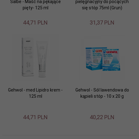
Salbe - Maść na pękające
pielęgnacyjny do pocących
pięty- 125 ml
się stóp 75ml (Grun)
44,
71
PLN
31,
37
PLN
Gehwol - med Lipidro krem -
Gehwol - Sól lawendowa do
125 ml
kąpieli stóp - 10 x 20 g
44,
71
PLN
40,
22
PLN