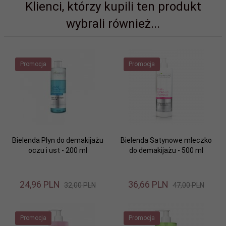
Klienci, którzy kupili ten produkt
wybrali również...
Promocja
Promocja
Bielenda Płyn do demakijażu
Bielenda Satynowe mleczko
oczu i ust - 200 ml
do demakijażu - 500 ml
24,
96
PLN
36,
66
PLN
32,00 PLN
47,00 PLN
Promocja
Promocja