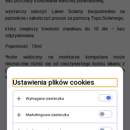
Bez potrzeby stosowania warstwy podkładowej,
wystarczy nałożyć Lakier Solarny bezpośrednio na
paznokcie i zakończyć proces za pomocą Topu Solarnego,
który zwiększy trwałość manikiuru do 10 dni – bez
odpryskiwania.
Pojemność : 15ml
*kolor widoczny na monitorze komputera może
nieznacznie różnić się od rzeczywistego koloru lakieru z
powodu różnych rodzajów monitorów oraz ich
skalibrowania.
Ustawienia plików cookies
Wymagane ciasteczka
FILMY VIDEO
Marketingowe ciasteczka
Polecamy w sklepie i hurtowni