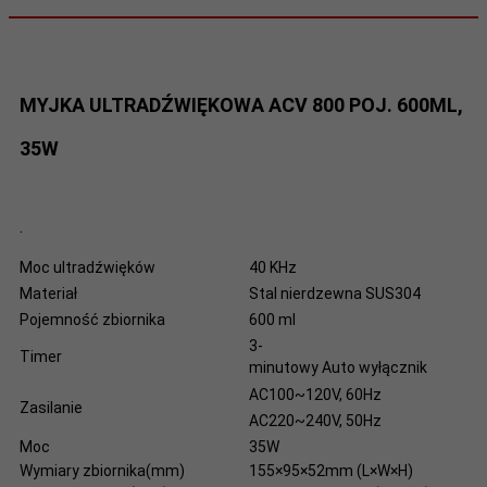
MYJKA ULTRADŹWIĘKOWA ACV 800 POJ. 600ML,
35W
.
Moc ultradźwięków
40
KHz
Materiał
Stal nierdzewna
SUS304
Pojemność zbiornika
600
ml
3-
Timer
minutowy
Auto
wyłącznik
AC100~120V,
60Hz
Zasilanie
AC220~240V,
50Hz
Moc
35W
Wymiary zbiornika(mm)
155×95×52mm
(L×W×H)