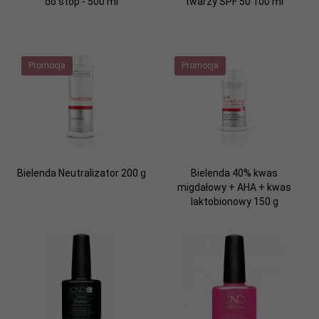
do stóp - 500 ml
twarzy SPF 50 100 ml
Promocja
Promocja
Bielenda Neutralizator 200 g
Bielenda 40% kwas
migdałowy + AHA + kwas
laktobionowy 150 g