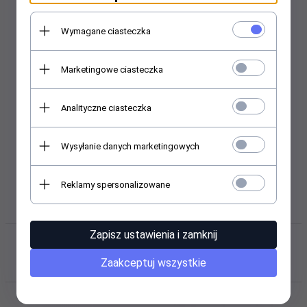
cyfrowa
Wymagane ciasteczka
Marketingowe ciasteczka
Analityczne ciasteczka
Wysyłanie danych marketingowych
Sterylizator kulkowy
MM1400
Reklamy spersonalizowane
Zapisz ustawienia i zamknij
Klienci, którzy kupili ten produkt
wybrali również...
Zaakceptuj wszystkie