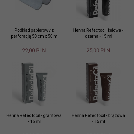
Podkład papierowy z
Henna Refectocil żelowa -
perforacją 50 cm x 50 m
czarna - 15 ml
22,
00
PLN
25,
00
PLN
Henna Refectocil - grafitowa
Henna Refectocil - brązowa
- 15 ml
- 15 ml