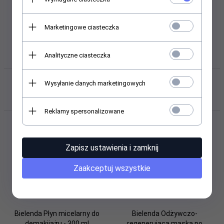
Marketingowe ciasteczka
Analityczne ciasteczka
Klienci, którzy kupili ten produkt
Wysyłanie danych marketingowych
wybrali również...
Reklamy spersonalizowane
Promocja
Zapisz ustawienia i zamknij
Zaakceptuj wszystkie
Bielenda Płyn micelarny do
Bielenda Odżywczo-
demakijażu - 300 ml
regenerująca maska po