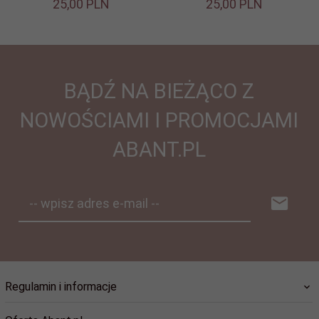
25,
00
PLN
25,
00
PLN
BĄDŹ NA BIEŻĄCO Z
NOWOŚCIAMI I PROMOCJAMI
ABANT.PL
-- wpisz adres e-mail --
Regulamin i informacje