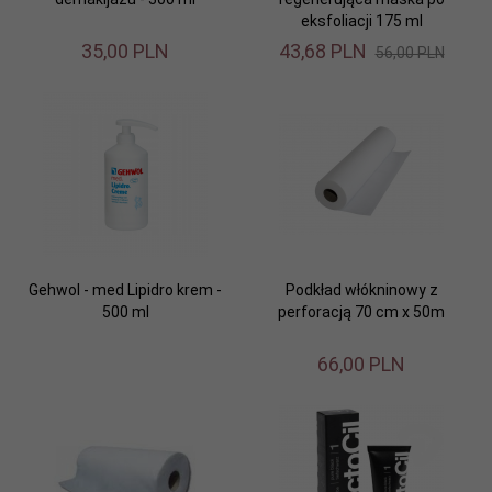
eksfoliacji 175 ml
35,
00
PLN
43,
68
PLN
56,00 PLN
Gehwol - med Lipidro krem -
Podkład włókninowy z
500 ml
perforacją 70 cm x 50m
66,
00
PLN