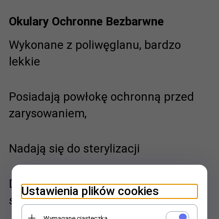
Okulary Ochronne Bezbarwne
Wykonane z poliwęglanu, bardzo
lekkie
Posiadają powłokę ochronną przed
zarysowaniem,
Nadają się do sterylizacji
Doskonała jakość optyczna -
Ustawienia plików cookies
sferyczność
Wymagane ciasteczka