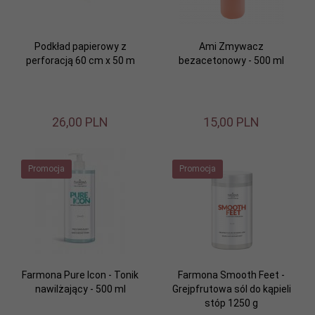
Podkład papierowy z
Ami Zmywacz
perforacją 60 cm x 50 m
bezacetonowy - 500 ml
26,
00
PLN
15,
00
PLN
Promocja
Promocja
Farmona Pure Icon - Tonik
Farmona Smooth Feet -
nawilżający - 500 ml
Grejpfrutowa sól do kąpieli
stóp 1250 g