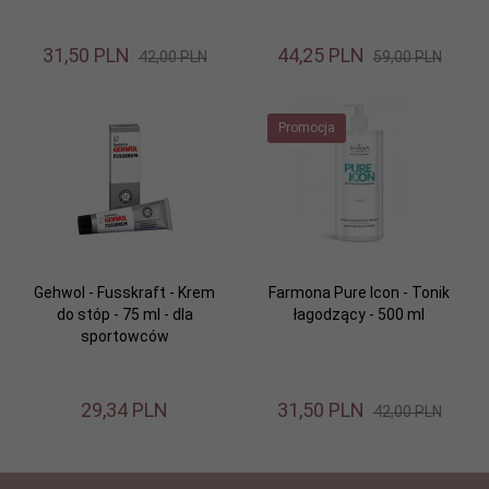
31,
50
PLN
44,
25
PLN
42,00 PLN
59,00 PLN
Promocja
Gehwol - Fusskraft - Krem
Farmona Pure Icon - Tonik
do stóp - 75 ml - dla
łagodzący - 500 ml
sportowców
29,
34
PLN
31,
50
PLN
42,00 PLN