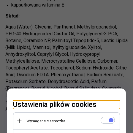
kapsułkowana witamina E
Skład:
Aqua (Water), Glycerin, Panthenol, Methylpropanediol,
PEG-40 Hydrogenated Castor Oil, Polyglyceryl-3 PCA,
Betaine, Ceramide NP, Palmitoyl Tripeptide-5, Lactis Lipida
(Milk Lipids), Mannitol, Xylitylglucoside, Xylitol,
Anhydroxylitol, Caprylyl Glycol, Hydroxypropyl
Methylcellulose, Microcrystalline Cellulose, Carbomer,
Tocopheryl Acetate, Tocopherol, Sodium Hydroxide, Citric
Acid, Disodium EDTA, Phenoxyethanol, Sodium Benzoate,
Potassium Sorbate, Dehydroacetic Acid, Parfum
(Fragrance), Benzyl Alcohol, Benzyl Salicylate, Coumarin,
Hexamethylindanopyran, Hexyl Cinnamal,
Hydroxycitronellal, Linalool, Linalyl Acetate, Tetramethyl
Ustawienia plików cookies
Acetyloctahydronaphthalenes, CI 77492 (Iron Oxides).
Wymagane ciasteczka