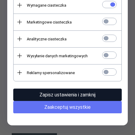
Wymagane ciasteczka
Paski do depilacji z
Szpatułka drewniana - 100
Marketingowe ciasteczka
perforacją ,rolka - 100m
szt.
34,
00
PLN
11,
00
PLN
Analityczne ciasteczka
Wysyłanie danych marketingowych
Reklamy spersonalizowane
Zapisz ustawienia i zamknij
Podkład włókninowy z
Flizelina w rolce - paski do
perforacją 50 cm x 50 m
depilacji 100 m
Zaakceptuj wszystkie
47,
00
PLN
32,
00
PLN