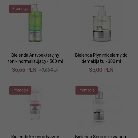
Promocja
Bielenda Antybakteryjny
Bielenda Płyn micelarny do
tonik normalizujący - 500 ml
demakijażu - 300 ml
36,
66
PLN
35,
00
PLN
47,00 PLN
Promocja
Promocja
Bielenda Enzymatyczny
Bielenda Serum z kwasem