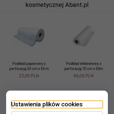
kosmetycznej Abant.pl
Podkład papierowy z
Podkład włókninowy z
perforacją 50 cm x 50 m
perforacją 70 cm x 50m
22,
00
PLN
66,
00
PLN
Ustawienia plików cookies