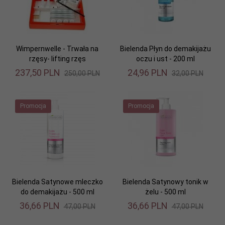
Wimpernwelle - Trwała na
Bielenda Płyn do demakijażu
rzęsy- lifting rzęs
oczu i ust - 200 ml
237,
50
PLN
24,
96
PLN
250,00 PLN
32,00 PLN
Promocja
Promocja
Bielenda Satynowe mleczko
Bielenda Satynowy tonik w
do demakijażu - 500 ml
żelu - 500 ml
36,
66
PLN
36,
66
PLN
47,00 PLN
47,00 PLN