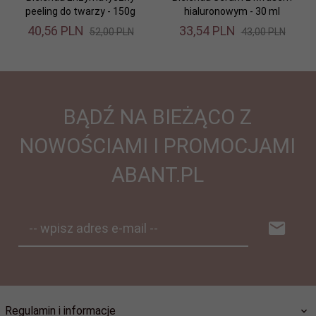
peeling do twarzy - 150g
hialuronowym - 30 ml
40,
56
PLN
33,
54
PLN
52,00 PLN
43,00 PLN
BĄDŹ NA BIEŻĄCO Z
NOWOŚCIAMI I PROMOCJAMI
ABANT.PL
-- wpisz adres e-mail --
Regulamin i informacje