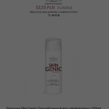
53,
55
PLN
71,40 PLN
Najniższa cena produktu z ostatnich 30 dni:
71.40 PLN
Farmona Skin Genic Genoaktywny krem odmładzający 150ml