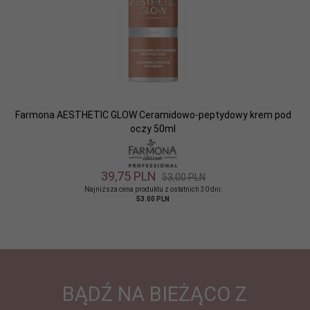
Farmona AESTHETIC GLOW Ceramidowo-peptydowy krem pod
oczy 50ml
39,
75
PLN
53,00 PLN
Najniższa cena produktu z ostatnich 30 dni:
53.00 PLN
BĄDŹ NA BIEŻĄCO Z