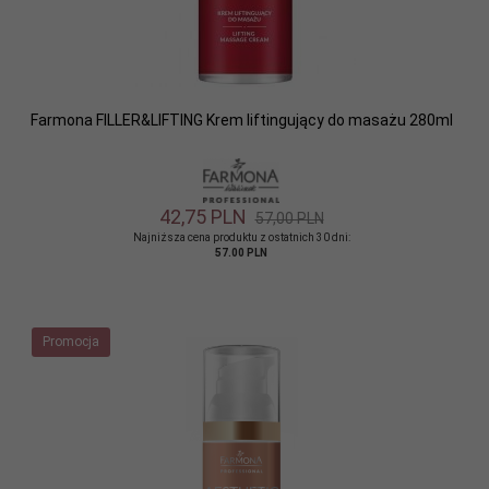
Farmona FILLER&LIFTING Krem liftingujący do masażu 280ml
42,
75
PLN
57,00 PLN
Najniższa cena produktu z ostatnich 30 dni:
57.00 PLN
Promocja