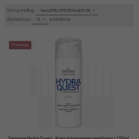
sort
Sortuj według:
NAJLEPIEJ SPRZEDAJĄCE SIĘ
pop
Wyświetl po
produktów
12
Promocja
Farmona Hydra Quest - Krem intensywnie nawilżający 150ml