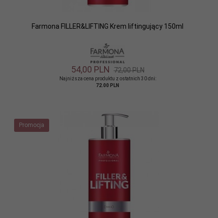
Farmona FILLER&LIFTING Krem liftingujący 150ml
54,
00
PLN
72,00 PLN
Najniższa cena produktu z ostatnich 30 dni:
72.00 PLN
Promocja