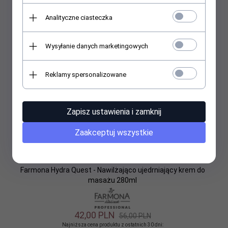
Promocja
Analityczne ciasteczka
Wysyłanie danych marketingowych
Reklamy spersonalizowane
Zapisz ustawienia i zamknij
Zaakceptuj wszystkie
Farmona Hydra Quest - Nawilżająco ujedrniający krem do
masażu 280ml
42,
00
PLN
56,00 PLN
Najniższa cena produktu z ostatnich 30 dni: